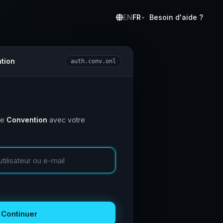
EN
FR
Besoin d'aide ?
▾
tion
auth.conv.onl
ce
Convention
avec votre
Continuer