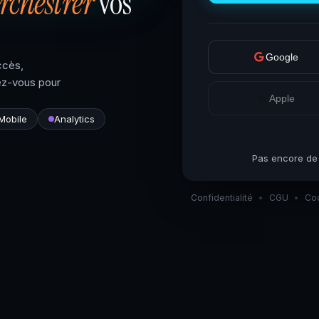
rchestrer
vos
Google
ccès,
ez-vous pour
Apple
Mobile
Analytics
Pas encore de
Confidentialité
•
CGU
•
Co